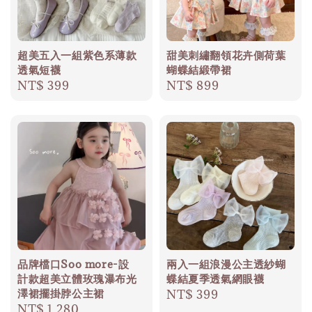
超美五入一組紫色系薄款
甜美刺繡翻領花卉側荷葉
透氣短襪
蝴蝶結緞帶裙
Regular
NT$ 399
Regular
NT$ 899
price
price
品牌檔口Soo more-設
兩入一組浪漫公主透紗蝴
計款超美立體玫瑰瀑布光
蝶結夏季透氣網眼襪
澤裙擺掛脖公主裙
Regular
NT$ 399
Regular
NT$ 1,280
price