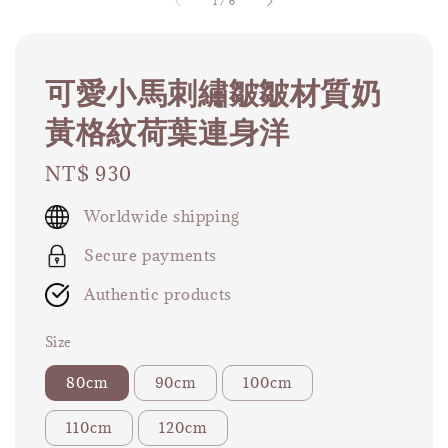
1
/
6
可愛小馬刺繡皺皺材質奶
黃格紋荷葉連身洋
Regular
NT$ 930
price
Worldwide shipping
Secure payments
Authentic products
Size
80cm
90cm
100cm
110cm
120cm