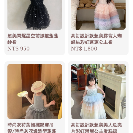
超美閃耀星空前抓皺蓬蓬
高訂設計款超美露背大蝴
紗裙
蝶結彩虹蓬蓬公主裙
Regular
NT$ 950
Regular
NT$ 1,800
price
price
時尚灰荷葉裙擺親膚吊
高訂設計款超美美人魚亮
帶/時尚灰花邊造型蓬蓬
片彩虹漸層公主蛋糕裙