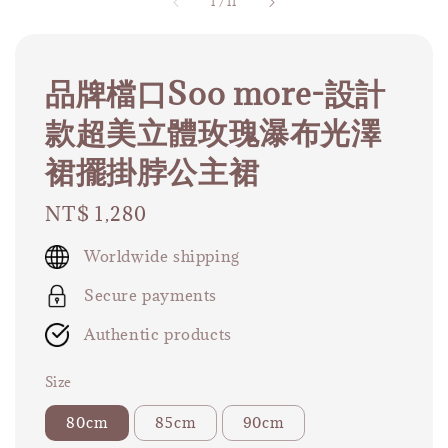
1
/
11
品牌檔口Soo more-設計
款超美立體玫瑰瀑布光澤
裙擺掛脖公主裙
Regular
NT$ 1,280
price
Worldwide shipping
Secure payments
Authentic products
Size
80cm
85cm
90cm