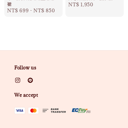
裙
Regular
NT$ 1,950
Regular
NT$ 699
-
NT$ 850
price
price
Follow us
We accept