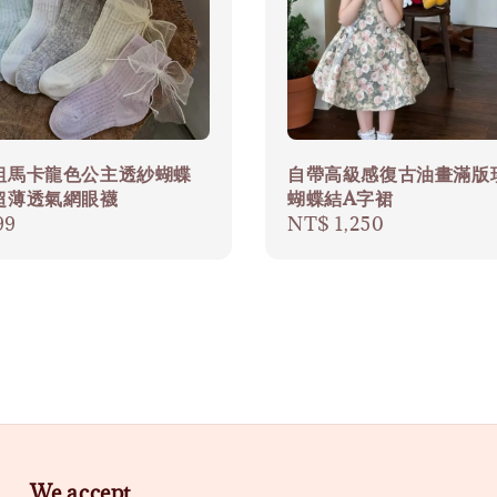
組馬卡龍色公主透紗蝴蝶
自帶高級感復古油畫滿版
超薄透氣網眼襪
蝴蝶結A字裙
r
99
Regular
NT$ 1,250
price
We accept