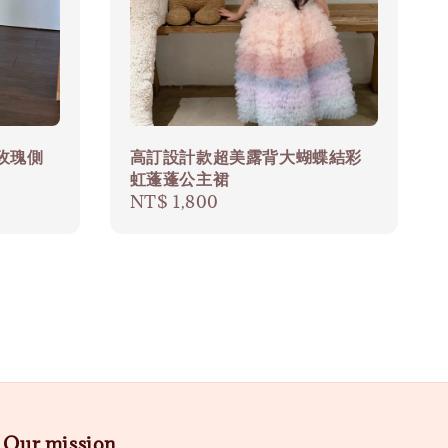
玫瑰側
高訂設計款超美露背大蝴蝶結彩
虹蓬蓬公主裙
Regular
NT$ 1,800
price
Our mission