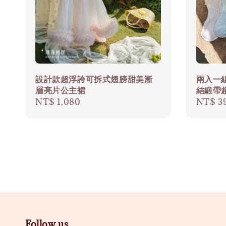
設計款超浮誇可拆式翅膀甜美漸
兩入一
層亮片公主裙
結緞帶
Regular
NT$ 1,080
Regula
NT$ 3
price
price
Follow us