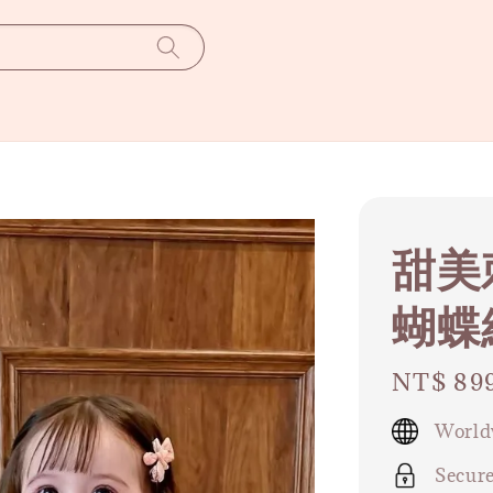
甜美
蝴蝶
Regular
NT$ 89
price
World
Secur