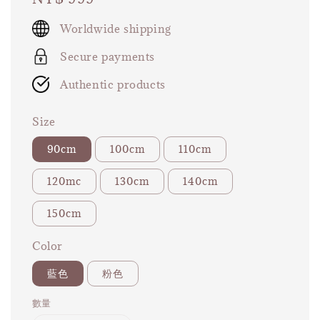
price
Worldwide shipping
Secure payments
Authentic products
Size
90cm
100cm
110cm
120mc
130cm
140cm
150cm
Color
藍色
粉色
數量