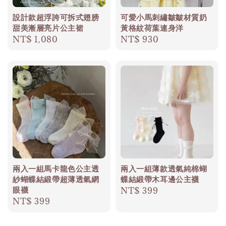
設計款超浮誇可拆式翅膀
可愛小馬刺繡皺皺材質奶
甜美漸層亮片公主裙
黃格紋荷葉連身洋
Regular
NT$ 1,080
Regular
NT$ 930
price
price
兩入一組馬卡龍色公主透
兩入一組薄款透氣純棉蝴
紗蝴蝶結緞帶超薄透氣網
蝶結緞帶木耳邊公主襪
眼襪
Regular
NT$ 399
Regular
NT$ 399
price
price