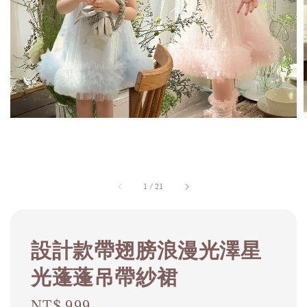
1
/
21
設計款帶翅膀浪漫光澤星
光蓬蓬吊帶紗裙
Regular
NT$ 999