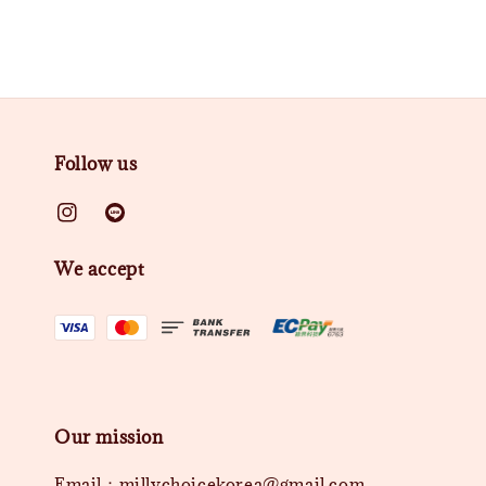
Follow us
We accept
Our mission
Email：millychoicekorea@gmail.com