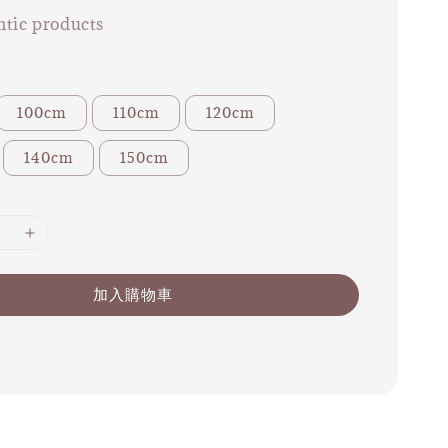
tic products
100cm
110cm
120cm
140cm
150cm
加入購物車