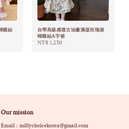
蝴蝶結
自帶高級感復古油畫滿版玫瑰側
蝴蝶結A字裙
Regular
NT$ 1,250
price
Our mission
Email：millychoicekorea@gmail.com