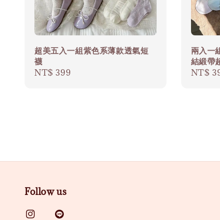
超美五入一組紫色系薄款透氣短
兩入一
襪
結緞帶
Regular
NT$ 399
Regula
NT$ 3
price
price
Follow us