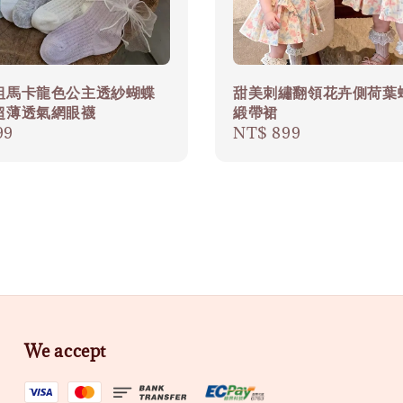
組馬卡龍色公主透紗蝴蝶
甜美刺繡翻領花卉側荷葉
超薄透氣網眼襪
緞帶裙
r
99
Regular
NT$ 899
price
We accept