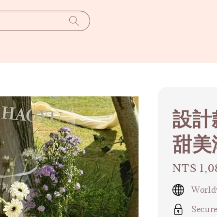
設計
甜美
Regular
NT$ 1,0
price
World
Secur