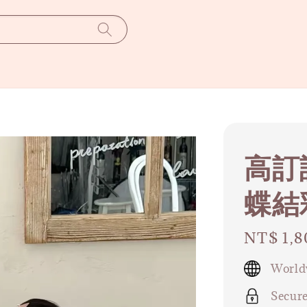
高訂
蝶結
Regular
NT$ 1,8
price
World
Secur