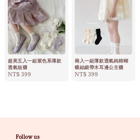
超美五入一組紫色系薄款
兩入一組薄款透氣純棉蝴
透氣短襪
蝶結緞帶木耳邊公主襪
Regular
NT$ 399
Regular
NT$ 399
price
price
Follow us