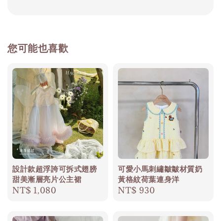
您可能也喜歡
設計款超浮誇可拆式翅膀
可愛小馬刺繡皺皺材質奶
甜美漸層亮片公主裙
黃格紋荷葉連身洋
Regular
NT$ 1,080
Regular
NT$ 930
price
price