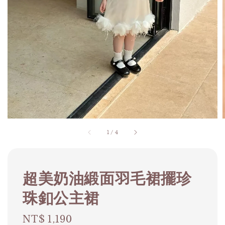
1
/
4
超美奶油緞面羽毛裙擺珍
珠釦公主裙
Regular
NT$ 1,190