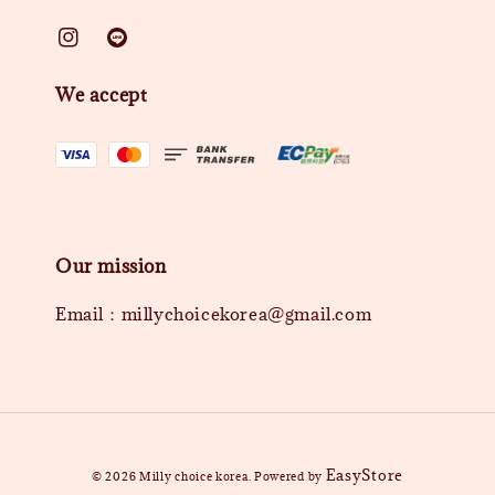
We accept
Our mission
Email：millychoicekorea@gmail.com
EasyStore
© 2026 Milly choice korea. Powered by