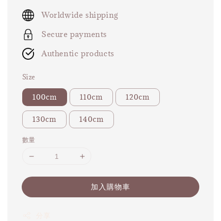
price
Worldwide shipping
Secure payments
Authentic products
Size
100cm
110cm
120cm
130cm
140cm
數量
加入購物車
分享