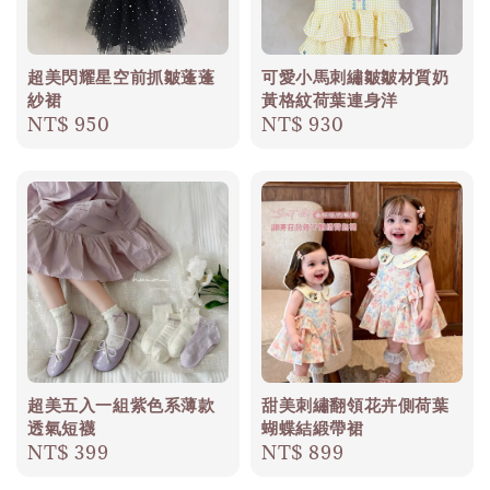
超美閃耀星空前抓皺蓬蓬
可愛小馬刺繡皺皺材質奶
紗裙
黃格紋荷葉連身洋
Regular
NT$ 950
Regular
NT$ 930
price
price
超美五入一組紫色系薄款
甜美刺繡翻領花卉側荷葉
透氣短襪
蝴蝶結緞帶裙
Regular
NT$ 399
Regular
NT$ 899
price
price