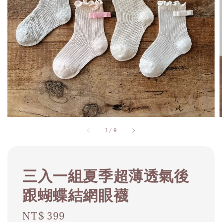
1
/
9
三入一組夏季超薄透氣後
跟蝴蝶結網眼襪
Regular
NT$ 399