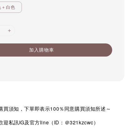
色＋白色
加入購物車
購買須知，下單即表示100％同意購買須知所述～
私訊IG及官方line（ID：＠321kzcwc）