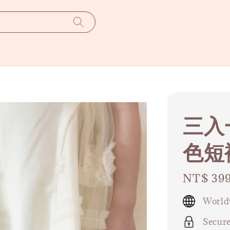
三入
色短
Regular
NT$ 39
price
World
Secur