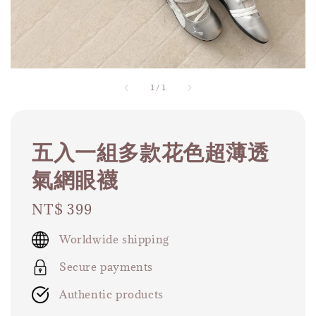
1
/
1
五入一組多款花色超薄透
氣網眼襪
Regular
NT$ 399
price
Worldwide shipping
Secure payments
Authentic products