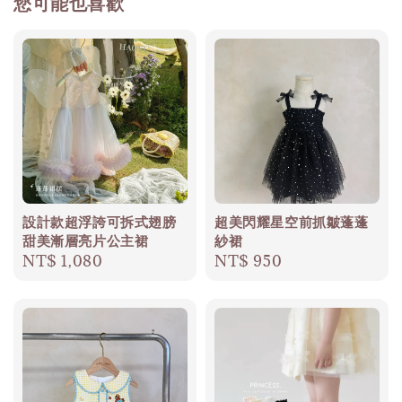
您可能也喜歡
設計款超浮誇可拆式翅膀
超美閃耀星空前抓皺蓬蓬
甜美漸層亮片公主裙
紗裙
Regular
NT$ 1,080
Regular
NT$ 950
price
price