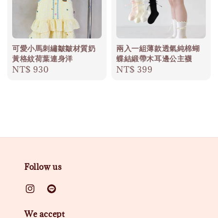
可愛小馬刺繡皺皺材質奶
兩入一組薄款透氣純棉蝴
黃格紋荷葉連身洋
蝶結緞帶木耳邊公主襪
Regular
NT$ 930
Regular
NT$ 399
price
price
Follow us
We accept