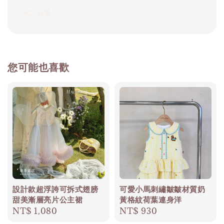
分享
您可能也喜歡
設計款超浮誇可拆式翅膀
可愛小馬刺繡皺皺材質奶
甜美漸層亮片公主裙
黃格紋荷葉連身洋
Regular
NT$ 1,080
Regular
NT$ 930
price
price