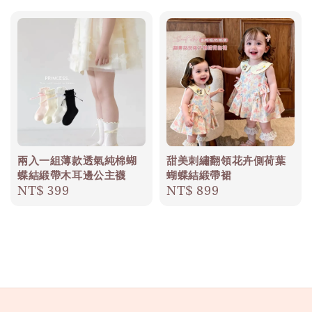
兩入一組薄款透氣純棉蝴
甜美刺繡翻領花卉側荷葉
蝶結緞帶木耳邊公主襪
蝴蝶結緞帶裙
Regular
NT$ 399
Regular
NT$ 899
price
price