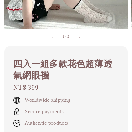
1
/
2
四入一組多款花色超薄透
氣網眼襪
Regular
NT$ 399
price
Worldwide shipping
Secure payments
Authentic products