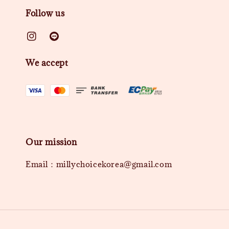
Follow us
We accept
Our mission
Email：millychoicekorea@gmail.com