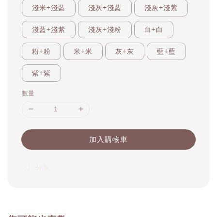
淺米+淺藍
淺灰+淺藍
淺灰+淺紫
淺藍+淺紫
淺灰+淺粉
白+白
粉+粉
米+米
灰+灰
藍+藍
紫+紫
數量
加入購物車
分享