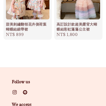
甜美刺繡翻領花卉側荷葉
高訂設計款超美露背大蝴
蝴蝶結緞帶裙
蝶結彩虹蓬蓬公主裙
Regular
NT$ 899
Regular
NT$ 1,800
price
price
Follow us
We accept