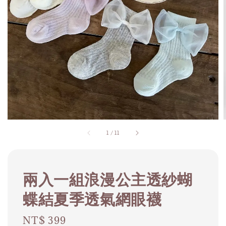
1
/
11
兩入一組浪漫公主透紗蝴
蝶結夏季透氣網眼襪
Regular
NT$ 399