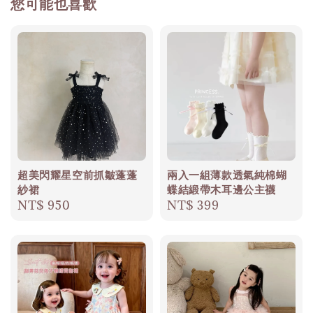
您可能也喜歡
超美閃耀星空前抓皺蓬蓬
兩入一組薄款透氣純棉蝴
紗裙
蝶結緞帶木耳邊公主襪
Regular
NT$ 950
Regular
NT$ 399
price
price