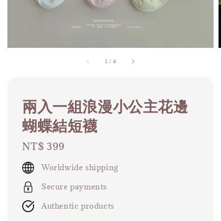
1
/
4
兩入一組浪漫小公主花邊
蝴蝶結短襪
Regular
NT$ 399
price
Worldwide shipping
Secure payments
Authentic products