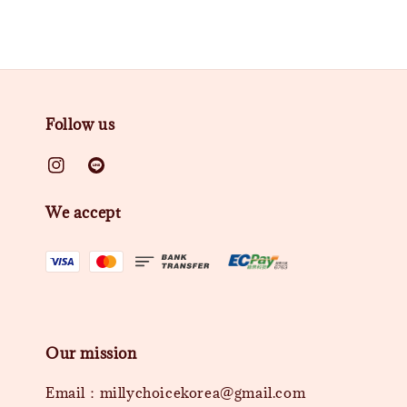
Follow us
We accept
Our mission
Email：millychoicekorea@gmail.com