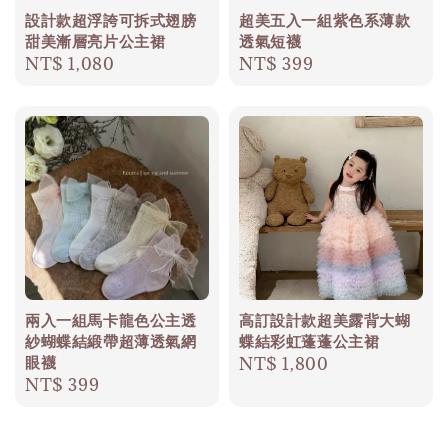
設計款超浮誇可拆式翅膀
超美五入一組紫色系薄款
甜美漸層亮片公主裙
透氣短襪
Regular
NT$ 1,080
Regular
NT$ 399
price
price
兩入一組馬卡龍色公主透
高訂設計款超美露背大蝴
紗蝴蝶結緞帶超薄透氣網
蝶結彩虹蓬蓬公主裙
眼襪
Regular
NT$ 1,800
Regular
NT$ 399
price
price