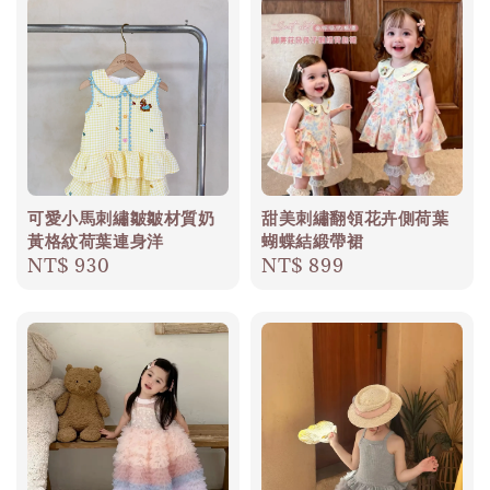
可愛小馬刺繡皺皺材質奶
甜美刺繡翻領花卉側荷葉
黃格紋荷葉連身洋
蝴蝶結緞帶裙
Regular
NT$ 930
Regular
NT$ 899
price
price