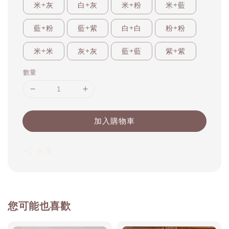
米+灰
白+灰
米+粉
米+藍
藍+粉
藍+紫
白+白
粉+粉
米+米
灰+灰
藍+藍
紫+紫
數量
加入購物車
分享
您可能也喜歡