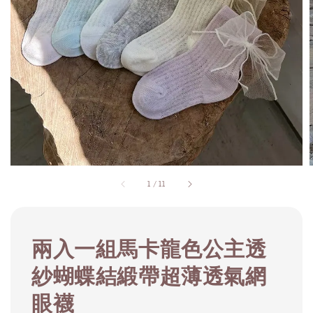
1
/
11
兩入一組馬卡龍色公主透
紗蝴蝶結緞帶超薄透氣網
眼襪