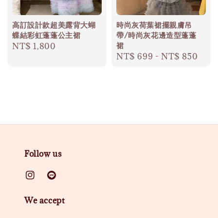
高訂設計款超美露背大蝴
時尚灰荷葉裙擺親膚吊
蝶結彩虹蓬蓬公主裙
帶/時尚灰花邊造型蓬蓬
裙
Regular
NT$ 1,800
Regular
NT$ 699
-
NT$ 850
price
price
Follow us
We accept