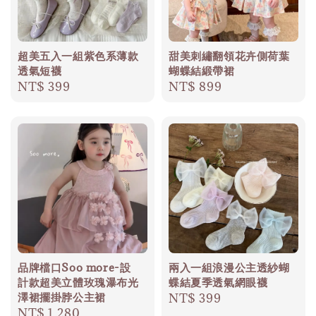
超美五入一組紫色系薄款
甜美刺繡翻領花卉側荷葉
透氣短襪
蝴蝶結緞帶裙
Regular
NT$ 399
Regular
NT$ 899
price
price
品牌檔口Soo more-設
兩入一組浪漫公主透紗蝴
計款超美立體玫瑰瀑布光
蝶結夏季透氣網眼襪
澤裙擺掛脖公主裙
Regular
NT$ 399
Regular
NT$ 1,280
price