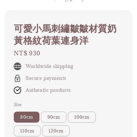
1
/
6
可愛小馬刺繡皺皺材質奶
黃格紋荷葉連身洋
Regular
NT$ 930
price
Worldwide shipping
Secure payments
Authentic products
Size
80cm
90cm
100cm
110cm
120cm