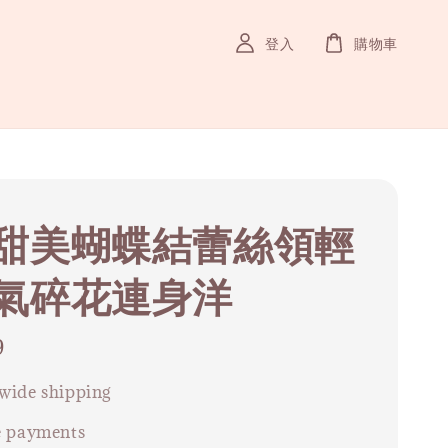
登入
購物車
甜美蝴蝶結蕾絲領輕
氣碎花連身洋
9
wide shipping
e payments