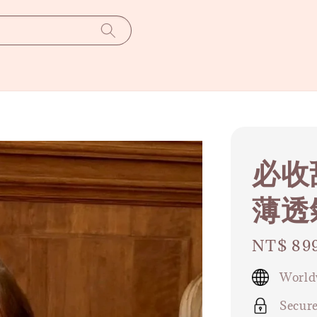
必收
薄透
Regular
NT$ 89
price
World
Secur