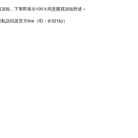
須知，下單即表示100％同意購買須知所述～
IG及官方line（ID：＠321kz）