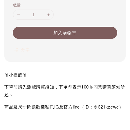
數量
加入購物車
分享
🎀小提醒🎀
下單前請先瀏覽購買須知，下單即表示100％同意購買須知所
述～
商品及尺寸問題歡迎私訊IG及官方line（ID：＠321kzcwc）