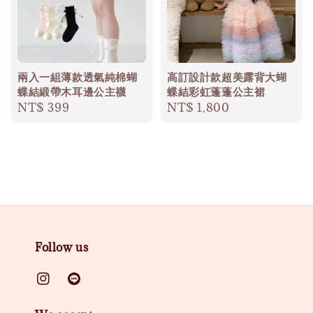
兩入一組薄款透氣純棉蝴
高訂設計款超美露背大蝴
蝶結緞帶木耳邊公主襪
蝶結彩虹蓬蓬公主裙
Regular
NT$ 399
Regular
NT$ 1,800
price
price
Follow us