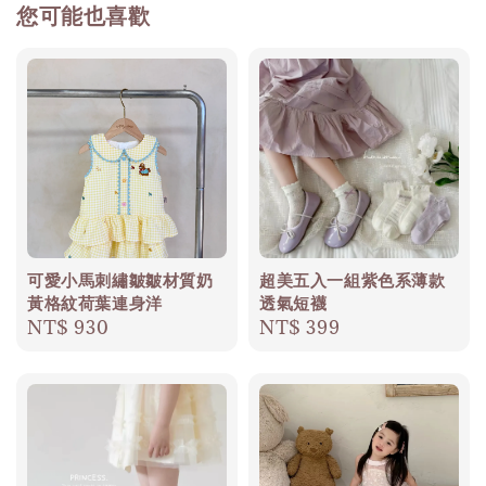
您可能也喜歡
可愛小馬刺繡皺皺材質奶
超美五入一組紫色系薄款
黃格紋荷葉連身洋
透氣短襪
Regular
NT$ 930
Regular
NT$ 399
price
price