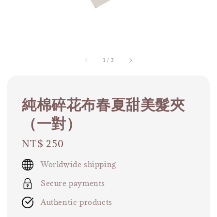
1
/
3
純棉碎花布春夏甜美髮夾
（一對）
Regular
NT$ 250
price
Worldwide shipping
Secure payments
Authentic products