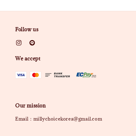
Follow us
We accept
Our mission
Email：millychoicekorea@gmail.com