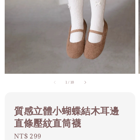
1
/
10
質感立體小蝴蝶結木耳邊
直條壓紋直筒襪
Regular
NT$ 299