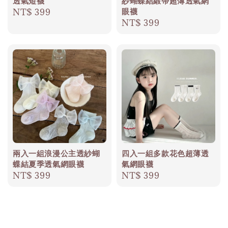
透氣短襪
紗蝴蝶結緞帶超薄透氣網
眼襪
Regular
NT$ 399
Regular
NT$ 399
price
price
兩入一組浪漫公主透紗蝴
四入一組多款花色超薄透
蝶結夏季透氣網眼襪
氣網眼襪
Regular
NT$ 399
Regular
NT$ 399
price
price