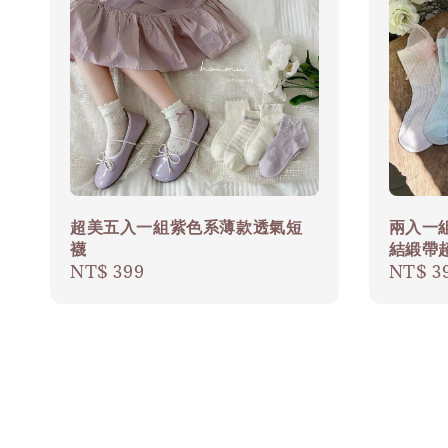
超美五入一組紫色系薄款透氣短
兩入一
襪
結緞帶
Regular
NT$ 399
Regula
NT$ 3
price
price