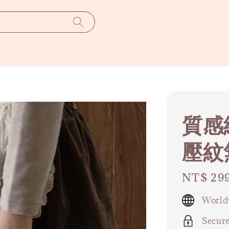
質感
壓紋
Regular
NT$ 29
price
World
Secur