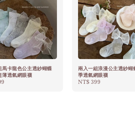
組馬卡龍色公主透紗蝴蝶
兩入一組浪漫公主透紗蝴
超薄透氣網眼襪
季透氣網眼襪
r
99
Regular
NT$ 399
price