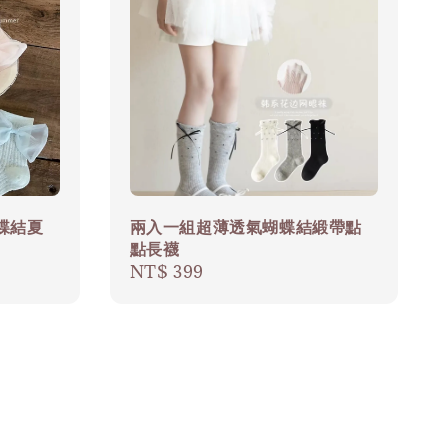
蝶結夏
兩入一組超薄透氣蝴蝶結緞帶點
點長襪
Regular
NT$ 399
price