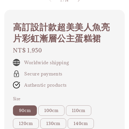
1
/
14
高訂設計款超美美人魚亮
片彩虹漸層公主蛋糕裙
Regular
NT$ 1,950
price
Worldwide shipping
Secure payments
Authentic products
Size
90cm
100cm
110cm
120cm
130cm
140cm