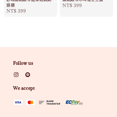
眼襪
Regular
NT$ 399
Regular
NT$ 399
price
price
Follow us
We accept