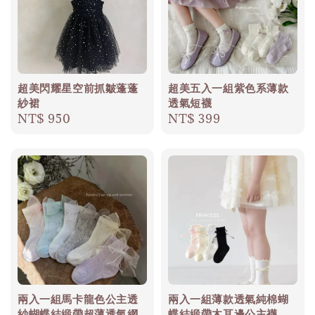
超美閃耀星空前抓皺蓬蓬
超美五入一組紫色系薄款
紗裙
透氣短襪
Regular
NT$ 950
Regular
NT$ 399
price
price
兩入一組馬卡龍色公主透
兩入一組薄款透氣純棉蝴
紗蝴蝶結緞帶超薄透氣網
蝶結緞帶木耳邊公主襪