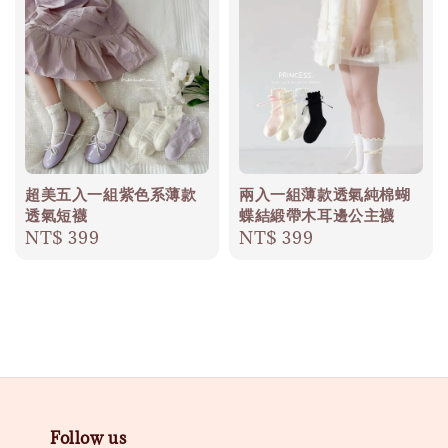
超美五入一組紫色系薄款
兩入一組薄款透氣純棉蝴
透氣短襪
蝶結緞帶木耳邊公主襪
Regular
NT$ 399
Regular
NT$ 399
price
price
Follow us