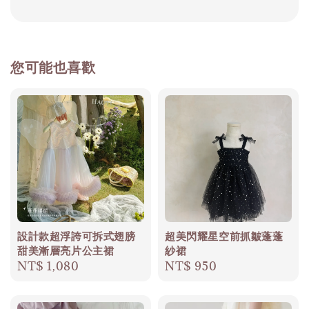
您可能也喜歡
設計款超浮誇可拆式翅膀
超美閃耀星空前抓皺蓬蓬
甜美漸層亮片公主裙
紗裙
Regular
NT$ 1,080
Regular
NT$ 950
price
price