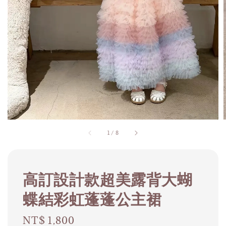
1
/
8
高訂設計款超美露背大蝴
蝶結彩虹蓬蓬公主裙
Regular
NT$ 1,800