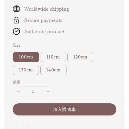
price
Worldwide shipping
Secure payments
Authentic products
Size
100cm
110cm
120cm
130cm
140cm
數量
加入購物車
分享