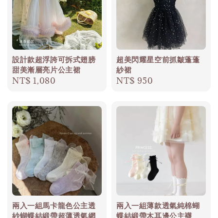
設計款超浮誇可拆式翅膀
超美閃耀星空前抓皺蓬蓬
甜美漸層亮片公主裙
紗裙
Regular
NT$ 1,080
Regular
NT$ 950
price
price
兩入一組馬卡龍色公主透
兩入一組薄款透氣純棉蝴
紗蝴蝶結緞帶超薄透氣網
蝶結緞帶木耳邊公主襪