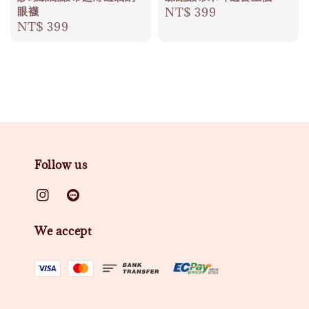
眼襪
Regular
NT$ 399
Regular
NT$ 399
price
price
Follow us
We accept