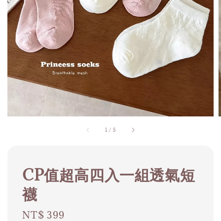
1
/
5
CP值超高四入一組透氣短
襪
Regular
NT$ 399