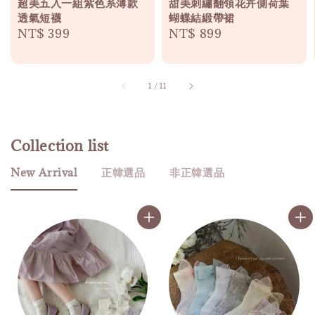
超美五入一組紫色系薄款
甜美刺繡翻領花卉側荷葉
透氣短襪
蝴蝶結緞帶裙
Regular
NT$ 399
Regular
NT$ 899
price
price
1
/
11
Collection list
New Arrival
正韓選品
非正韓選品