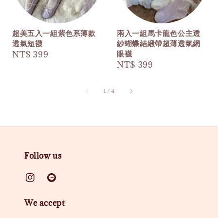
超美五入一組紫色系薄款
兩入一組馬卡龍色公主透
透氣短襪
紗蝴蝶結緞帶超薄透氣網
眼襪
Regular
NT$ 399
Regular
NT$ 399
price
price
1
/
4
Follow us
We accept